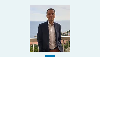
Frédéric PIRES
Managing Director
Frédéric est titulaire d'un master in
management de la Skema Business
School. Il a travaillé plus de 13 ans au
sein de la Société Générale (France et à
Monaco) où il a notamment
accompagné le développement d'une