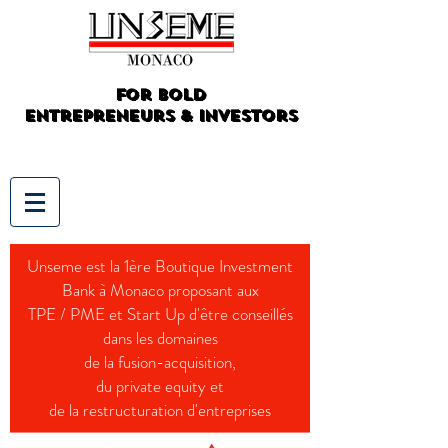
For Bold
Entrepreneurs & Investors
Unseme est la 1ère Boutique Investment
Bank à Monaco proposant aux
TPE / PME et Start Up d'être conseillés
dans les domaines
de la fusion-acquisition,
du private equity et
de la restructuration d'entreprises